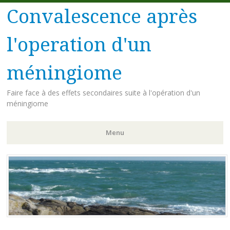
Convalescence après
l'operation d'un
méningiome
Faire face à des effets secondaires suite à l'opération d'un
méningiome
Menu
Aller
au
contenu
principal