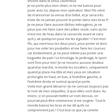
encore dans le sinus caverneux
Je ne porte plus mon chien, ni ne me baisse pour
jouer avec lui, depuis mon opération. Mon fils vient
de m’annoncer la venue d’un bébé, et je serai très
triste de ne jamais pouvoir le porter dans mes bras !!!
Je ne peux faire aucune tâches ménagères, je ne
peux pas me faire cuire des pâtes seule, sans qu’on
m’est mis de l’eau dans la casserole avant et sans
qu’il y ait quelqu’un pour me les égoutter ! C’est mon
fils, qui vient tous les deux jours, pour porter et donc
pour me vider les poubelles et me faire les courses
car évidemment, je ne peux même pas porter une
baguette de pain ! Le bricolage, le jardinage, le sport
sont finis pour moi ! Je ne ressens aucune douleur
quand je marche, ni monte les escaliers, uniquement
quand je place ma tête et mes yeux en situation
prolongée en haut, en bas, à l’extrême gauche, à
l’extrême droite et surtout quand je porte.
Voilà mon grand désarroi ! Je ne connais toujours pas
le nom de mes séquelles, à quoi elles sont dues. Au
moins, si on pouvait mettre un nom dessus, on
pourrait peut-être commencer à me soigner. Tout le
monde baisse les bras et me dit qu’ils ne
comprennent pas ! C’est tout ce que j’ai comme