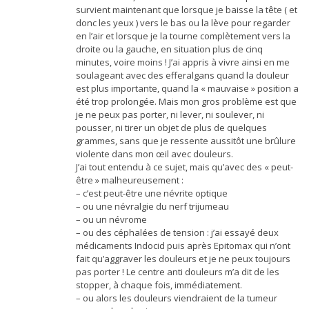
survient maintenant que lorsque je baisse la tête ( et
donc les yeux ) vers le bas ou la lève pour regarder
en l’air et lorsque je la tourne complètement vers la
droite ou la gauche, en situation plus de cinq
minutes, voire moins ! J’ai appris à vivre ainsi en me
soulageant avec des efferalgans quand la douleur
est plus importante, quand la « mauvaise » position a
été trop prolongée. Mais mon gros problème est que
je ne peux pas porter, ni lever, ni soulever, ni
pousser, ni tirer un objet de plus de quelques
grammes, sans que je ressente aussitôt une brûlure
violente dans mon œil avec douleurs.
J’ai tout entendu à ce sujet, mais qu’avec des « peut-
être » malheureusement :
– c’est peut-être une névrite optique
– ou une névralgie du nerf trijumeau
– ou un névrome
– ou des céphalées de tension : j’ai essayé deux
médicaments Indocid puis après Epitomax qui n’ont
fait qu’aggraver les douleurs et je ne peux toujours
pas porter ! Le centre anti douleurs m’a dit de les
stopper, à chaque fois, immédiatement.
– ou alors les douleurs viendraient de la tumeur