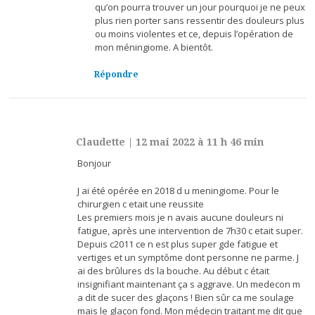
qu’on pourra trouver un jour pourquoi je ne peux
plus rien porter sans ressentir des douleurs plus
ou moins violentes et ce, depuis l’opération de
mon méningiome. A bientôt.
Répondre
Claudette
|
12 mai 2022 à 11 h 46 min
Bonjour
J ai été opérée en 2018 d u meningiome. Pour le
chirurgien c etait une reussite
Les premiers mois je n avais aucune douleurs ni
fatigue, après une intervention de 7h30 c etait super.
Depuis c2011 ce n est plus super gde fatigue et
vertiges et un symptôme dont personne ne parme. J
ai des brûlures ds la bouche. Au début c était
insignifiant maintenant ça s aggrave. Un medecon m
a dit de sucer des glaçons ! Bien sûr ca me soulage
mais le glaçon fond. Mon médecin traitant me dit que