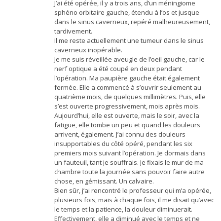
J’ai été opérée, il y a trois ans, d’un méningiome
sphéno orbitaire gauche, étendu à l’os et jusque
dans le sinus caverneux, repéré malheureusement,
tardivement.
Il me reste actuellement une tumeur dans le sinus
caverneux inopérable.
Je me suis réveillée aveugle de l’oeil gauche, car le
nerf optique a été coupé en deux pendant
l’opération. Ma paupière gauche était également
fermée. Elle a commencé à s’ouvrir seulement au
quatrième mois, de quelques millimètres. Puis, elle
s’est ouverte progressivement, mois après mois.
Aujourd’hui, elle est ouverte, mais le soir, avec la
fatigue, elle tombe un peu et quand les douleurs
arrivent, également. J’ai connu des douleurs
insupportables du côté opéré, pendant les six
premiers mois suivant l’opération. Je dormais dans
un fauteuil, tant je souffrais. Je fixais le mur de ma
chambre toute la journée sans pouvoir faire autre
chose, en gémissant. Un calvaire.
Bien sûr, j’ai rencontré le professeur qui m’a opérée,
plusieurs fois, mais à chaque fois, il me disait qu’avec
le temps et la patience, la douleur diminuerait.
Effectivement, elle a diminué avec le temps et ne