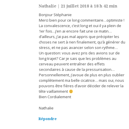
Nathalie
|
21 juillet 2018 à 18 h 42 min
Bonjour Stéphanie
Merci bien pour ce long commentaire…optimiste !
La convalescence, c’est long et oui il ya plein de
1er fois…j’en ai encore fait une ce matin…
d’ailleurs, j’ai pas mal appris que précipiter les
choses ne sert à rien finalement, qu’à générer du
stress, et ne pas avancer selon son rythme…
Un question: vous avez pris des avions sur de
long trajet? Car je sais que les problèmes au
cerveau peuvent entraîner des effets
secondaires à cause de la pressurisation…
Personnellement, j’avoue de plus en plus oublier
complètement ma belle cicatrice… mais oui, nous
pouvons être fières d’avoir décider de relever la
tête vaillamment
Bien Cordialement
Nathalie
Répondre