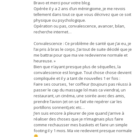
Bravo et merci pour votre blog.
Opérée il y a 2 ans d’un méningiome, je me revois
tellement dans tout ce que vous décrivez que ce soit
physique ou psychologique.
Opération ou pas, convalescence, avancer, bilan,
recherche internet…
Convalescence : Ce problème de santé que j’ai eu, je
l’ai pris à bras le corps. J’ai tout de suite décidé que je
me battrai pour que ma vie redevienne normale et
heureuse. »
Bien que n’ayant presque plus de séquelles, la
convalescence est longue. Tout chose chose devient
compliquée et il y a tant de nouvelles 1 er fois :
Faire ses courses, 1er coiffeur (toujours pas réussi à
passer le cap du massage lol mais ca viendra), un
restaurant, un cinéma, une soirée avec des amis,
prendre l’avion (et on se fait vite repérer car les
portillons sonnent),etc etc…
J’en suis encore à pleurer de joie quand j’arrive à
réaliser des choses que je n’imaginais plus faire
comme rechausser mes baskets et faire un simple
footing il y 1 mois. Ma vie redevient presque normale