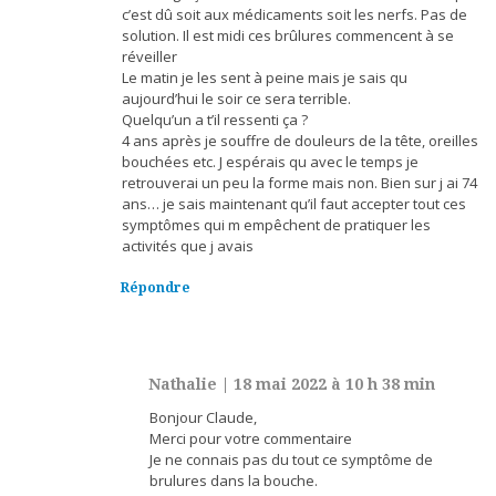
c’est dû soit aux médicaments soit les nerfs. Pas de
solution. Il est midi ces brûlures commencent à se
réveiller
Le matin je les sent à peine mais je sais qu
aujourd’hui le soir ce sera terrible.
Quelqu’un a t’il ressenti ça ?
4 ans après je souffre de douleurs de la tête, oreilles
bouchées etc. J espérais qu avec le temps je
retrouverai un peu la forme mais non. Bien sur j ai 74
ans… je sais maintenant qu’il faut accepter tout ces
symptômes qui m empêchent de pratiquer les
activités que j avais
Répondre
Nathalie
|
18 mai 2022 à 10 h 38 min
Bonjour Claude,
Merci pour votre commentaire
Je ne connais pas du tout ce symptôme de
brulures dans la bouche.