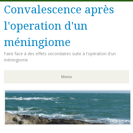
Convalescence après
l'operation d'un
méningiome
Faire face à des effets secondaires suite à l'opération d'un
méningiome
Menu
Aller
au
contenu
principal