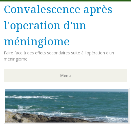
Convalescence après
l'operation d'un
méningiome
Faire face à des effets secondaires suite à l'opération d'un
méningiome
Menu
Aller
au
contenu
principal