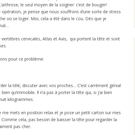
’arthrose, le seul moyen de la soigner: c’est de bouger!
ne opération, je pense que nous souffrons d’une sorte de stress
he où se loger. Moi, cela a été dans le cou. Dès que je
 mal…
ertèbres cervicales, Atlas et Axis, qui portent la tête et sont
ses.
utions pour ce problème:
der la télé, discuter avec vos proches… C’est carrément génial
bien qu’immobile. Il n’a pas à porter la tête qui, si j’ai bien
huit kilogrammes.
e me mets en position relax et je pose un petit carton sur mes
. Comme cela, pas besoin de baisser la tête pour regarder la
aiment pas cher.