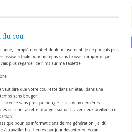
 du cou
 bloqué, complètement et douloureusement. Je ne pouvais plus
ter assise à table pour un repas sans trouver n’importe quel
vais plus regarder de films sur ma tablette.
sons:
la veut dire que votre cou reste dans un étau, dans une
ngtemps sans bouger;
lescence sans presque bouger et les deux dernières
ies sur une tablette allongée sur un lit avec deux oreillers, ce
sition;
assique pour les informaticiens de ma génération. J’ai dû
e à travailler huit heures par jour devant mon écran,