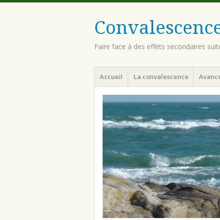
Convalescence
Faire face à des effets secondaires sui
Menu
Aller
Accueil
La convalescence
Avanc
au
contenu
principal