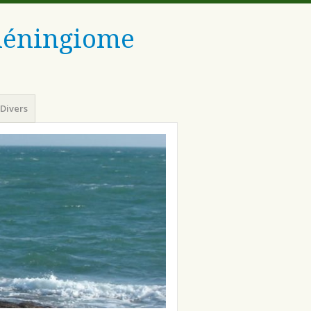
 méningiome
Divers