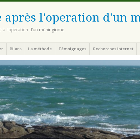
 après l'operation d'un
te à l'opération d'un méningiome
er
Bilans
La méthode
Témoignages
Recherches Internet