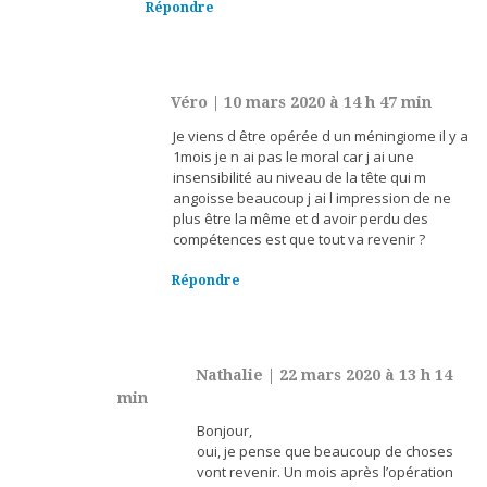
Répondre
Véro
|
10 mars 2020 à 14 h 47 min
Je viens d être opérée d un méningiome il y a
1mois je n ai pas le moral car j ai une
insensibilité au niveau de la tête qui m
angoisse beaucoup j ai l impression de ne
plus être la même et d avoir perdu des
compétences est que tout va revenir ?
Répondre
Nathalie
|
22 mars 2020 à 13 h 14
min
Bonjour,
oui, je pense que beaucoup de choses
vont revenir. Un mois après l’opération