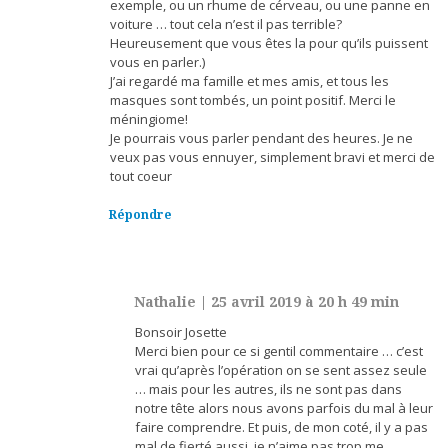
exemple, ou un rhume de cérveau, ou une panne en
voiture … tout cela n’est il pas terrible?
Heureusement que vous êtes la pour qu’ils puissent
vous en parler.)
J’ai regardé ma famille et mes amis, et tous les
masques sont tombés, un point positif. Merci le
méningiome!
Je pourrais vous parler pendant des heures. Je ne
veux pas vous ennuyer, simplement bravi et merci de
tout coeur
Répondre
Nathalie
|
25 avril 2019 à 20 h 49 min
Bonsoir Josette
Merci bien pour ce si gentil commentaire … c’est
vrai qu’après l’opération on se sent assez seule
… mais pour les autres, ils ne sont pas dans
notre tête alors nous avons parfois du mal à leur
faire comprendre. Et puis, de mon coté, il y a pas
mal de fierté aussi, je n’aime pas trop me