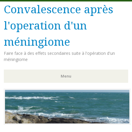
Convalescence après
l'operation d'un
méningiome
Faire face à des effets secondaires suite à l'opération d'un
méningiome
Menu
Aller
au
contenu
principal