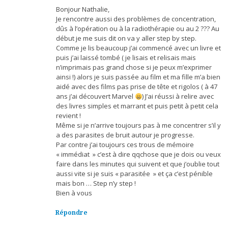
Bonjour Nathalie,
Je rencontre aussi des problèmes de concentration,
dûs à l’opération ou à la radiothérapie ou au 2 ??? Au
début je me suis dit on va y aller step by step.
Comme je lis beaucoup j’ai commencé avec un livre et
puis j’ai laissé tombé ( je lisais et relisais mais
n’imprimais pas grand chose si je peux m’exprimer
ainsi !) alors je suis passée au film et ma fille m’a bien
aidé avec des films pas prise de tête et rigolos ( à 47
ans j’ai découvert Marvel
) J’ai réussi à relire avec
des livres simples et marrant et puis petit à petit cela
revient !
Même si je n’arrive toujours pas à me concentrer s’il y
a des parasites de bruit autour je progresse.
Par contre j’ai toujours ces trous de mémoire
« immédiat » c’est à dire qqchose que je dois ou veux
faire dans les minutes qui suivent et que j’oublie tout
aussi vite si je suis « parasitée » et ça c’est pénible
mais bon … Step n’y step !
Bien à vous
Répondre