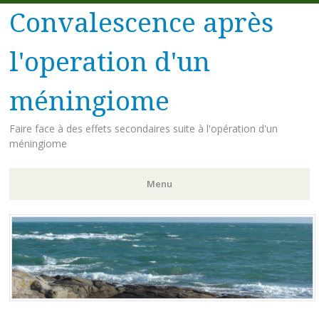
Convalescence après
l'operation d'un
méningiome
Faire face à des effets secondaires suite à l'opération d'un
méningiome
Menu
Aller
au
contenu
principal